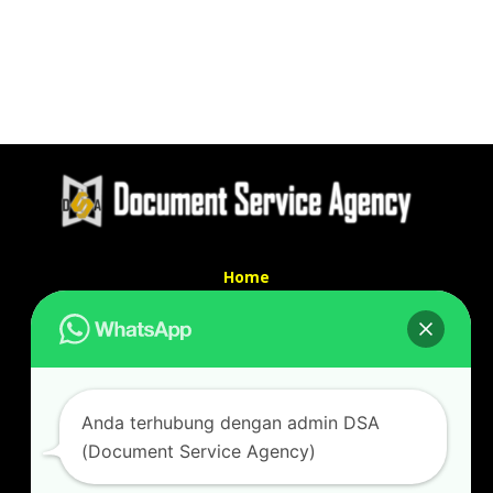
Home
Tentang Kami
Services
Kontak Kami
Kontak kami
Anda terhubung dengan admin DSA
Alamat kantor :
(Document Service Agency)
Jl Swadaya Pam No 6 Rt 006 Rw 007 Jatinegara,
Cakung, Jakarta Timur 13930