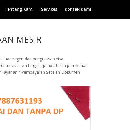
Tentang Kami
Services
Kontak Kami
AAN MESIR
di luar negeri dan pengurusan visa
san visa, izin tinggal, pendaftaran pernikahan
ngan layanan ” Pembayaran Setelah Dokumen