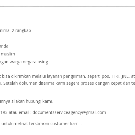
inimal 2 rangkap
janda
n muslim
dengan warga negara asing
sa dikirimkan melalui layanan pengiriman, seperti pos, TIKI, JNE, at
i. Setelah dokumen diterima kami segera proses dengan cepat dan t
.
innya silakan hubungi kami.
1193 atau email : documentsserviceagency@gmail.com
 untuk melihat terstimoni customer kami :