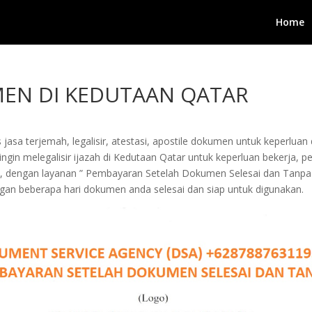
Home
MEN DI KEDUTAAN QATAR
jasa terjemah, legalisir, atestasi, apostile dokumen untuk keperluan 
in melegalisir ijazah di Kedutaan Qatar untuk keperluan bekerja, pengu
i, dengan layanan ” Pembayaran Setelah Dokumen Selesai dan Tanpa
an beberapa hari dokumen anda selesai dan siap untuk digunakan.