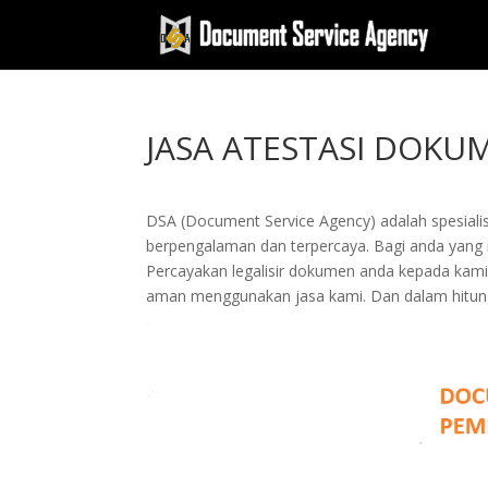
JASA ATESTASI DOKU
DSA (Document Service Agency) adalah spesialis 
berpengalaman dan terpercaya. Bagi anda yang ing
Percayakan legalisir dokumen anda kepada kam
aman menggunakan jasa kami. Dan dalam hitung