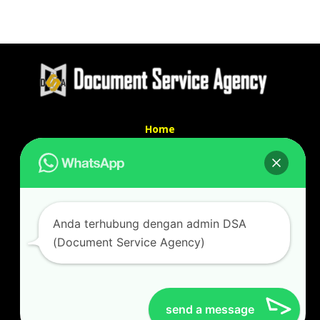
Home
Tentang Kami
Services
Kontak Kami
Kontak kami
Anda terhubung dengan admin DSA
Alamat kantor :
(Document Service Agency)
Jl Swadaya Pam No 6 Rt 006 Rw 007 Jatinegara,
Cakung, Jakarta Timur 13930
(Dekat Mesjid Al Marzukiyah Swadaya Pam)
No hp/ telpon :
087887631193 / 021 48671259
send a message
Email :
documentsserviceagency@gmail.com