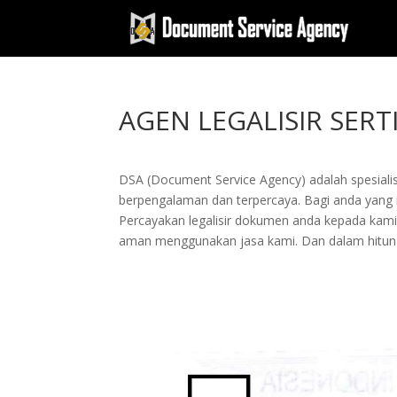
AGEN LEGALISIR SERT
DSA (Document Service Agency) adalah spesialis 
berpengalaman dan terpercaya. Bagi anda yang ing
Percayakan legalisir dokumen anda kepada kam
aman menggunakan jasa kami. Dan dalam hitung