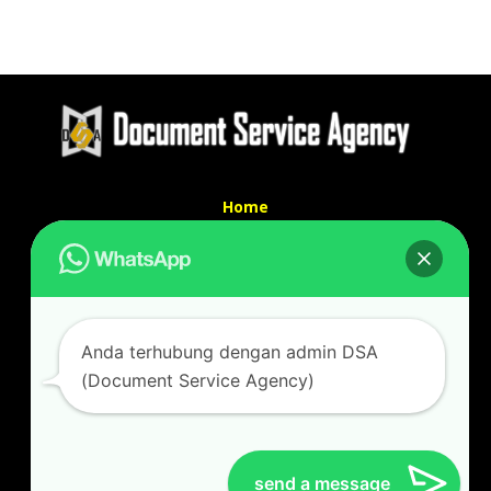
Home
Tentang Kami
Services
Kontak Kami
Kontak kami
Anda terhubung dengan admin DSA
Alamat kantor :
(Document Service Agency)
Jl Swadaya Pam No 6 Rt 006 Rw 007 Jatinegara,
Cakung, Jakarta Timur 13930
(Dekat Mesjid Al Marzukiyah Swadaya Pam)
No hp/ telpon :
087887631193 / 021 48671259
send a message