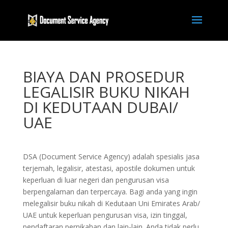
BIAYA DAN PROSEDUR
LEGALISIR BUKU NIKAH
DI KEDUTAAN DUBAI/
UAE
DSA (Document Service Agency) adalah spesialis jasa
terjemah, legalisir, atestasi, apostile dokumen untuk
keperluan di luar negeri dan pengurusan visa
berpengalaman dan terpercaya. Bagi anda yang ingin
melegalisir buku nikah di Kedutaan Uni Emirates Arab/
UAE untuk keperluan pengurusan visa, izin tinggal,
pendaftaran pernikahan dan lain-lain. Anda tidak perlu