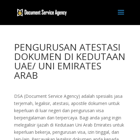
PENGURUSAN ATESTASI
DOKUMEN DI KEDUTAAN
UAE/ UNI EMIRATES
ARAB
DSA (Document Service Agency) adalah spesialis jasa
terjemah, legalisir, atestasi, apostile dokumen untuk
keperluan di luar negeri dan pengurusan visa
berpengalaman dan terpercaya. Bagi anda yang ingin
melegalisir ijazah di Kedutaan Uni Arab Emirates untuk
keperluan bekerja, pengurusan visa, izin tinggal, dan
lain-lain. Percayakan legalisir dokumen anda kepada