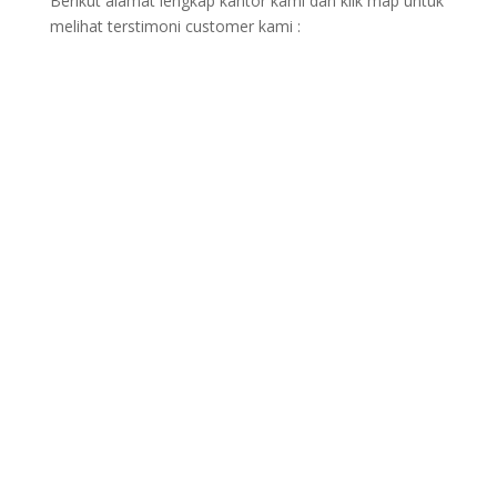
Berikut alamat lengkap kantor kami dan klik map untuk
melihat terstimoni customer kami :