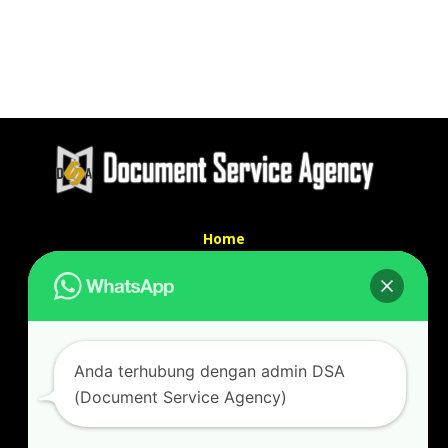
Home
Tentang Kami
Services
Kontak Kami
Kontak kami
Anda terhubung dengan admin DSA
Alamat kantor :
(Document Service Agency)
Jl Swadaya Pam No 6 Rt 006 Rw 007 Jatinegara,
Cakung, Jakarta Timur 13930