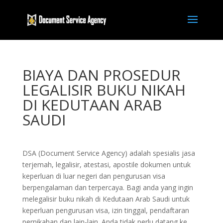
BIAYA DAN PROSEDUR
LEGALISIR BUKU NIKAH
DI KEDUTAAN ARAB
SAUDI
DSA (Document Service Agency) adalah spesialis jasa
terjemah, legalisir, atestasi, apostile dokumen untuk
keperluan di luar negeri dan pengurusan visa
berpengalaman dan terpercaya. Bagi anda yang ingin
melegalisir buku nikah di Kedutaan Arab Saudi untuk
keperluan pengurusan visa, izin tinggal, pendaftaran
pernikahan dan lain-lain. Anda tidak perlu datang ke