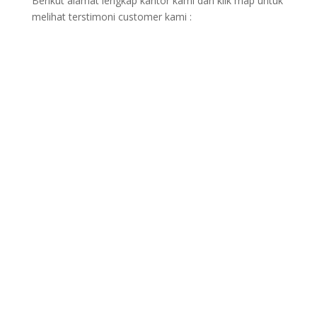
Berikut alamat lengkap kantor kami dan klik map untuk
melihat terstimoni customer kami :