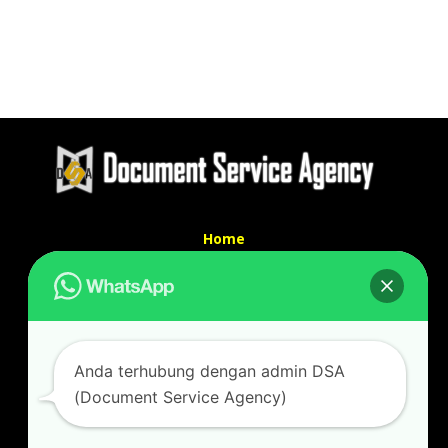
Home
Tentang Kami
Services
Kontak Kami
Kontak kami
Anda terhubung dengan admin DSA
Alamat kantor :
(Document Service Agency)
Jl Swadaya Pam No 6 Rt 006 Rw 007 Jatinegara,
Cakung, Jakarta Timur 13930