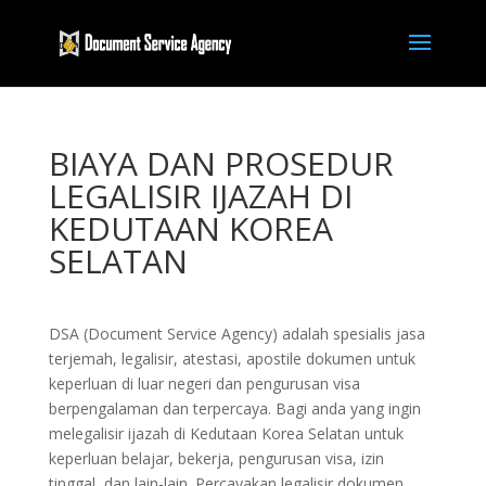
BIAYA DAN PROSEDUR
LEGALISIR IJAZAH DI
KEDUTAAN KOREA
SELATAN
DSA (Document Service Agency) adalah spesialis jasa
terjemah, legalisir, atestasi, apostile dokumen untuk
keperluan di luar negeri dan pengurusan visa
berpengalaman dan terpercaya. Bagi anda yang ingin
melegalisir ijazah di Kedutaan Korea Selatan untuk
keperluan belajar, bekerja, pengurusan visa, izin
tinggal, dan lain-lain. Percayakan legalisir dokumen