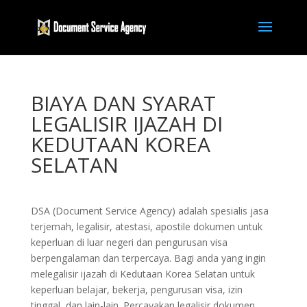
BIAYA DAN SYARAT
LEGALISIR IJAZAH DI
KEDUTAAN KOREA
SELATAN
DSA (Document Service Agency) adalah spesialis jasa
terjemah, legalisir, atestasi, apostile dokumen untuk
keperluan di luar negeri dan pengurusan visa
berpengalaman dan terpercaya. Bagi anda yang ingin
melegalisir ijazah di Kedutaan Korea Selatan untuk
keperluan belajar, bekerja, pengurusan visa, izin
tinggal, dan lain-lain. Percayakan legalisir dokumen