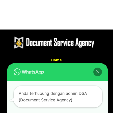
Home
Tentang Kami
Services
Kontak Kami
Kontak kami
Anda terhubung dengan admin DSA
Alamat kantor :
(Document Service Agency)
Jl Swadaya Pam No 6 Rt 006 Rw 007 Jatinegara,
Cakung, Jakarta Timur 13930