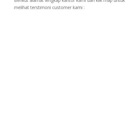
Berikut alamat lengkap kantor kami dan klik map untuk
melihat terstimoni customer kami :