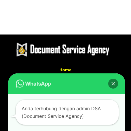
Home
Tentang Kami
Services
Kontak Kami
Kontak kami
Anda terhubung dengan admin DSA
Alamat kantor :
(Document Service Agency)
Jl Swadaya Pam No 6 Rt 006 Rw 007 Jatinegara,
Cakung, Jakarta Timur 13930