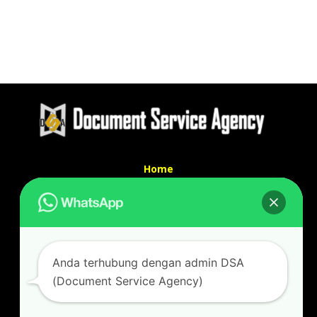
Home
Tentang Kami
Services
Kontak Kami
Kontak kami
Anda terhubung dengan admin DSA
Alamat kantor :
(Document Service Agency)
Jl Swadaya Pam No 6 Rt 006 Rw 007 Jatinegara,
Cakung, Jakarta Timur 13930