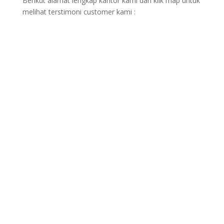
Berikut alamat lengkap kantor kami dan klik map untuk
melihat terstimoni customer kami :