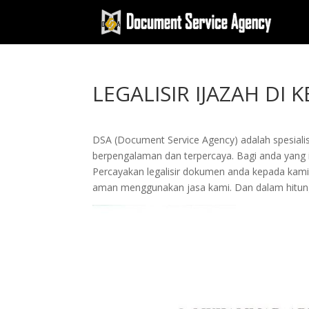
LEGALISIR IJAZAH DI
DSA (Document Service Agency) adalah spesialis 
berpengalaman dan terpercaya. Bagi anda yang ing
Percayakan legalisir dokumen anda kepada kam
aman menggunakan jasa kami. Dan dalam hitung