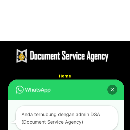
Home
Tentang Kami
Services
Kontak Kami
Kontak kami
Anda terhubung dengan admin DSA
Alamat kantor :
(Document Service Agency)
Jl Swadaya Pam No 6 Rt 006 Rw 007 Jatinegara,