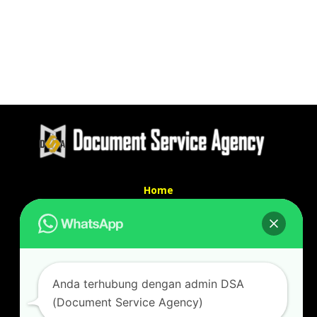
Home
Tentang Kami
Services
Kontak Kami
Kontak kami
Anda terhubung dengan admin DSA
Alamat kantor :
(Document Service Agency)
Jl Swadaya Pam No 6 Rt 006 Rw 007 Jatinegara,