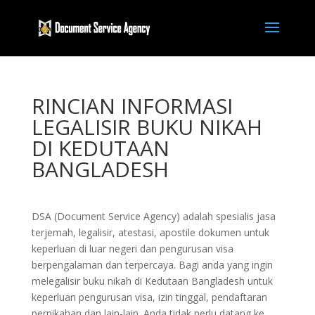
RINCIAN INFORMASI
LEGALISIR BUKU NIKAH
DI KEDUTAAN
BANGLADESH
DSA (Document Service Agency) adalah spesialis jasa
terjemah, legalisir, atestasi, apostile dokumen untuk
keperluan di luar negeri dan pengurusan visa
berpengalaman dan terpercaya. Bagi anda yang ingin
melegalisir buku nikah di Kedutaan Bangladesh untuk
keperluan pengurusan visa, izin tinggal, pendaftaran
pernikahan dan lain-lain. Anda tidak perlu datang ke